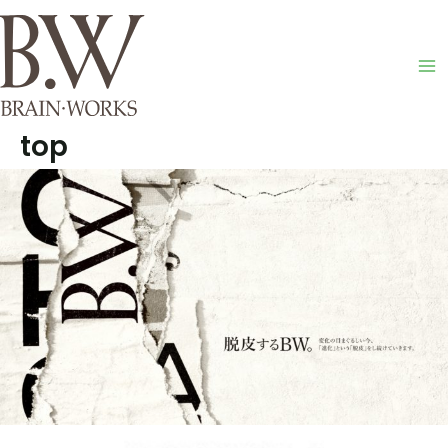
内
Ma
容
M
を
ス
キ
top
ッ
プ