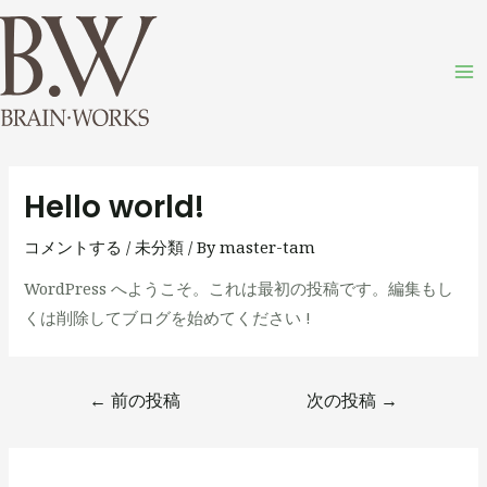
内
Ma
容
M
を
ス
キ
投
ッ
稿
プ
Hello world!
ナ
ビ
コメントする
/
未分類
/ By
master-tam
ゲ
WordPress へようこそ。これは最初の投稿です。編集もし
ー
くは削除してブログを始めてください !
シ
ョ
ン
←
前の投稿
次の投稿
→