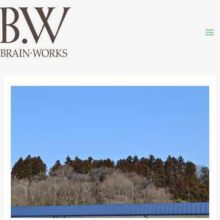
内
Ma
容
M
を
ス
キ
投
ッ
稿
プ
ナ
ビ
ゲ
ー
シ
ョ
ン