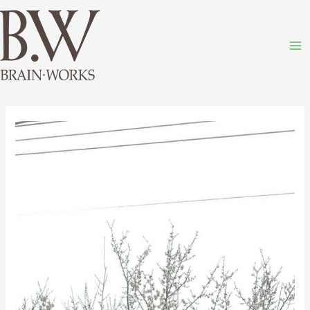
内
Ma
容
M
を
ス
キ
投
ッ
稿
プ
ナ
ビ
ゲ
ー
シ
ョ
ン