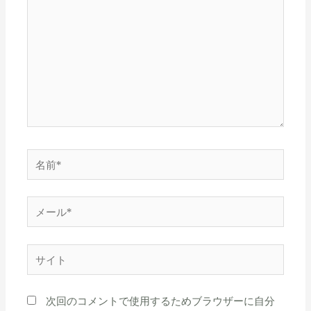
に
入
力…
名
前
*
メ
ー
ル
サ
*
イ
ト
次回のコメントで使用するためブラウザーに自分